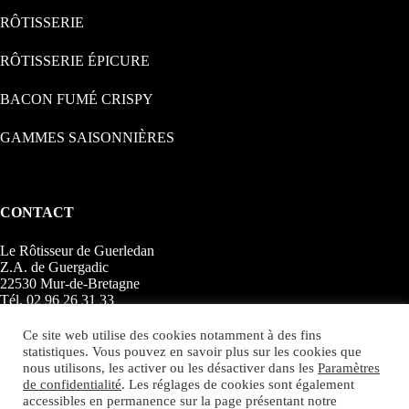
RÔTISSERIE
RÔTISSERIE ÉPICURE
BACON FUMÉ CRISPY
GAMMES SAISONNIÈRES
CONTACT
Le Rôtisseur de Guerledan
Z.A. de Guergadic
22530 Mur-de-Bretagne
Tél. 02 96 26 31 33
Fax 02 96 26 31 34
Ce site web utilise des cookies notamment à des fins
statistiques. Vous pouvez en savoir plus sur les cookies que
Mentions légales
nous utilisons, les activer ou les désactiver dans les
Paramètres
Politique de confidentialité
de confidentialité
. Les réglages de cookies sont également
accessibles en permanence sur la page présentant notre